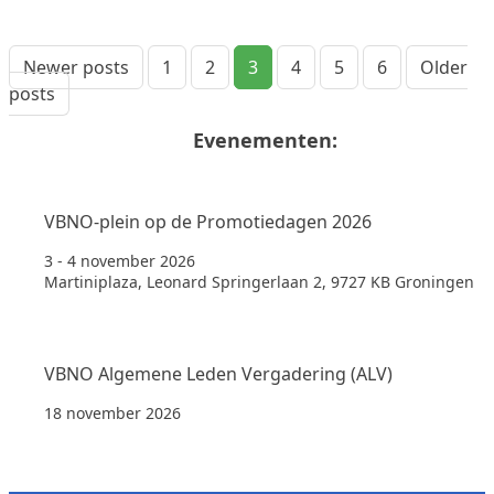
Berichten
Newer posts
1
2
3
4
5
6
Older
paginering
posts
Evenementen:
VBNO-plein op de Promotiedagen 2026
3 - 4 november 2026
Martiniplaza, Leonard Springerlaan 2, 9727 KB Groningen
VBNO Algemene Leden Vergadering (ALV)
18 november 2026