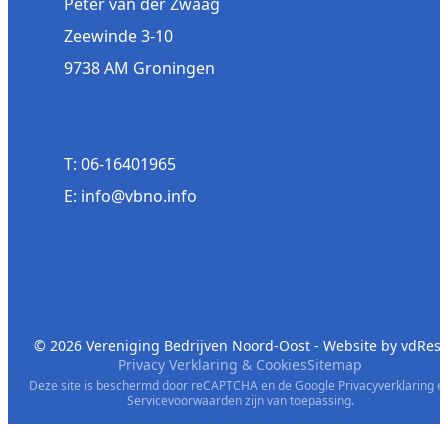
Peter van der Zwaag
Zeewinde 3-10
9738 AM Groningen
T: 06-16401965
E: info@vbno.info
© 2026 Vereniging Bedrijven Noord-Oost - Website by
vdRest
Privacy Verklaring & Cookies
Sitemap
Deze site is beschermd door reCAPTCHA en de Google
Privacyverklaring
e
Servicevoorwaarden
zijn van toepassing.