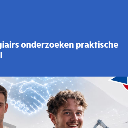
iairs onderzoeken praktische
I