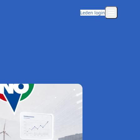
Leden login
Open main m