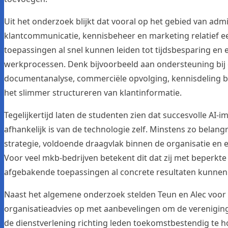
Uit het onderzoek blijkt dat vooral op het gebied van adm
klantcommunicatie, kennisbeheer en marketing relatief e
toepassingen al snel kunnen leiden tot tijdsbesparing en e
werkprocessen. Denk bijvoorbeeld aan ondersteuning bij 
documentanalyse, commerciële opvolging, kennisdeling b
het slimmer structureren van klantinformatie.
Tegelijkertijd laten de studenten zien dat succesvolle AI-i
afhankelijk is van de technologie zelf. Minstens zo belangri
strategie, voldoende draagvlak binnen de organisatie en 
Voor veel mkb-bedrijven betekent dit dat zij met beperkt
afgebakende toepassingen al concrete resultaten kunnen
Naast het algemene onderzoek stelden
Teun
en
Alec
voor
organisatieadvies op met aanbevelingen om de vereniging
de dienstverlening richting leden toekomstbestendig te 