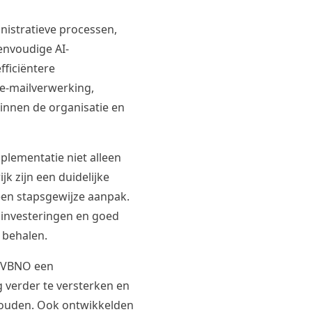
inistratieve processen,
envoudige AI-
fficiëntere
e-mailverwerking,
innen de organisatie en
mplementatie niet alleen
jk zijn een duidelijke
een stapsgewijze aanpak.
e investeringen en goed
 behalen.
 VBNO een
 verder te versterken en
houden. Ook ontwikkelden