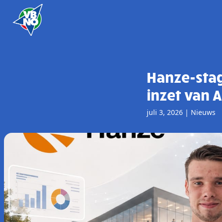
Skip to content
Hanze-stag
inzet van A
juli 3, 2026
|
Nieuws