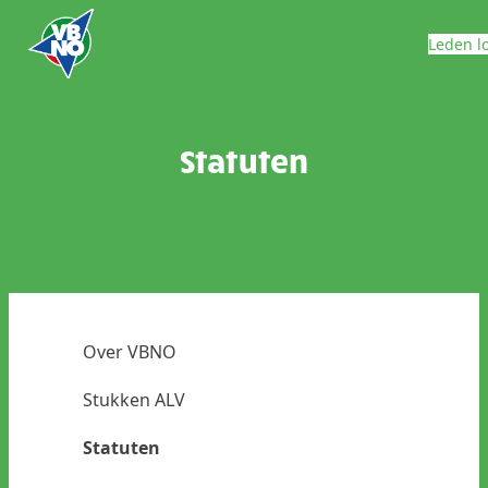
Skip to content
Leden l
Statuten
Over VBNO
Stukken ALV
Statuten