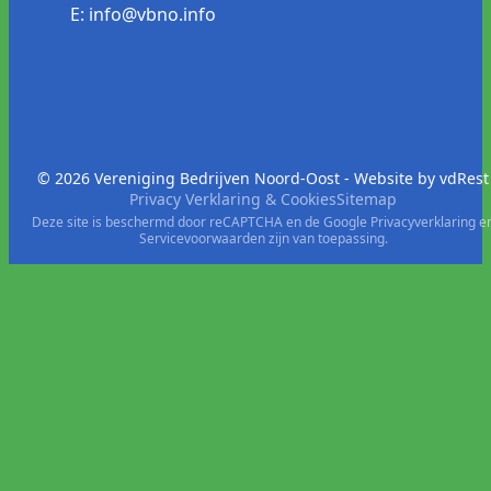
E: info@vbno.info
© 2026 Vereniging Bedrijven Noord-Oost - Website by
vdRest
Privacy Verklaring & Cookies
Sitemap
Deze site is beschermd door reCAPTCHA en de Google
Privacyverklaring
e
Servicevoorwaarden
zijn van toepassing.