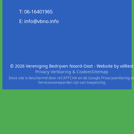
T: 06-16401965
E: info@vbno.info
© 2026 Vereniging Bedrijven Noord-Oost - Website by
vdRest
Privacy Verklaring & Cookies
Sitemap
Deze site is beschermd door reCAPTCHA en de Google
Privacyverklaring
e
Servicevoorwaarden
zijn van toepassing.