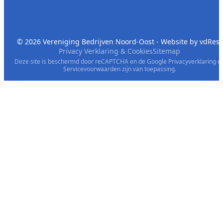
© 2026 Vereniging Bedrijven Noord-Oost - Website by
vdRest
Privacy Verklaring & Cookies
Sitemap
Deze site is beschermd door reCAPTCHA en de Google
Privacyverklaring
e
Servicevoorwaarden
zijn van toepassing.