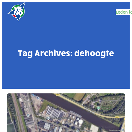
Skip to content
Leden l
Tag Archives:
dehoogte