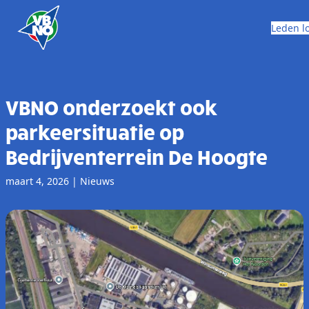
Skip to content
Leden l
VBNO onderzoekt ook
parkeersituatie op
Bedrijventerrein De Hoogte
maart 4, 2026
|
Nieuws