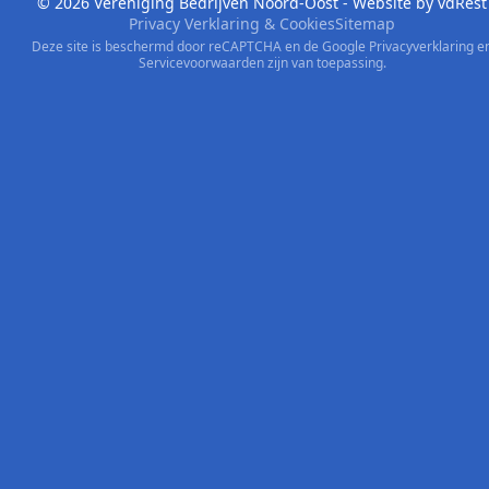
© 2026 Vereniging Bedrijven Noord-Oost - Website by
vdRest
Privacy Verklaring & Cookies
Sitemap
Deze site is beschermd door reCAPTCHA en de Google
Privacyverklaring
e
Servicevoorwaarden
zijn van toepassing.