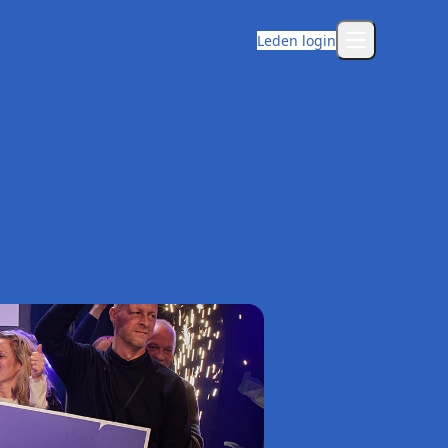
Leden login
Open main m