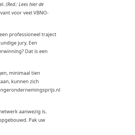
el.
(Red.: Lees
hier
de
evant voor veel VBNO-
een professioneel traject
ndige jury. Een
erwinning? Dat is een
en, minimaal tien
taan, kunnen zich
ngerondernemingsprijs.nl
 netwerk aanwezig is.
t opgebouwd. Pak uw