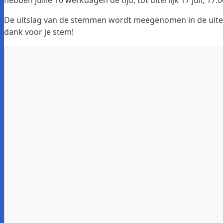
hebben jullie 10 werkdagen de tijd; tot uiterlijk 17 juli, 17:0
De uitslag van de stemmen wordt meegenomen in de uiteind
dank voor je stem!