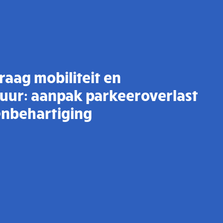
aag mobiliteit en
tuur: aanpak parkeeroverlast
enbehartiging