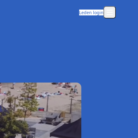
Leden login
Open main m