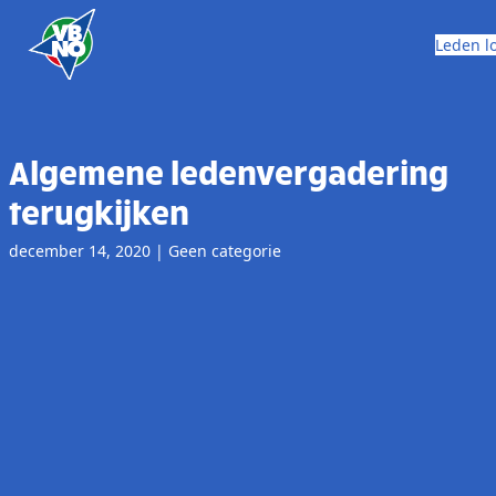
Skip to content
Leden l
Algemene ledenvergadering
terugkijken
december 14, 2020
|
Geen categorie