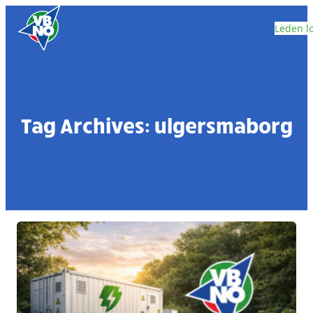
Skip to content
Leden l
Tag Archives:
ulgersmaborg