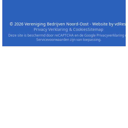
© 2026 Vereniging Bedrijven Noord-Oost - Website by
vdRest
Privacy Verklaring & Cookies
Sitemap
Deze site is beschermd door reCAPTCHA en de Google
Privacyverklaring
e
Servicevoorwaarden
zijn van toepassing.