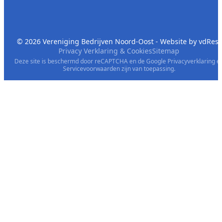
© 2026 Vereniging Bedrijven Noord-Oost - Website by
vdRest
Privacy Verklaring & Cookies
Sitemap
Deze site is beschermd door reCAPTCHA en de Google
Privacyverklaring
e
Servicevoorwaarden
zijn van toepassing.