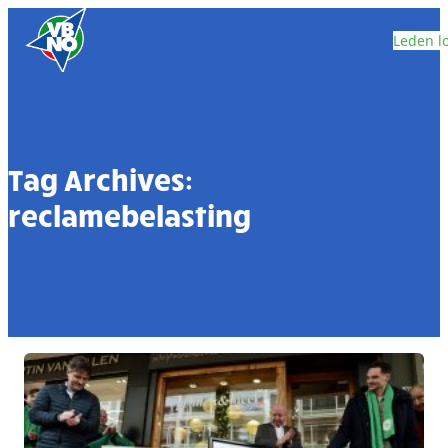
Skip to content
Leden l
Tag Archives:
reclamebelasting