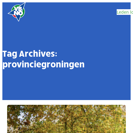
Skip to content
Leden l
Tag Archives:
provinciegroningen