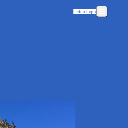
Leden login
Open main m