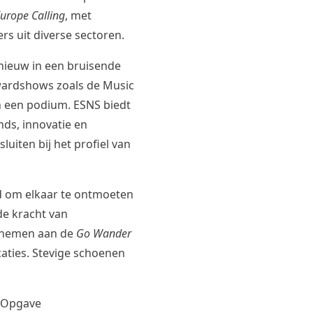
urope Calling
, met
rs uit diverse sectoren.
nieuw in een bruisende
wardshows zoals de Music
 een podium. ESNS biedt
ds, innovatie en
luiten bij het profiel van
d om elkaar te ontmoeten
 de kracht van
e nemen aan de
Go Wander
aties. Stevige schoenen
Opgave