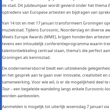
de stad. Dit jubileumjaar wordt gevierd onder het thema
E
optredens van Europese artiesten en bijdragen van spreke
Van 14 tot en met 17 januari transformeert Groningen op
muziekstad. Tijdens Eurosonic, Noorderslag en diverse a
Meets Europe Awards (MME), krijgen honderden artiesten
tevens een inhoudelijk conferentieprogramma waarin tren
talentontwikkeling centraal staan, thema’s die perfect aans
Groningen als kennisstad.
De ondernemersborrel biedt een uitstekende gelegenhei
en het gesprek aan te gaan over innovatie, creativiteit en
samenwerking. Voor wie wil, is er de mogelijkheid deel t
Tour
– een begeleide wandeling langs enkele Eurosonic-loc
worden aanbevolen.
Aanmelden is mogelijk tot uiterlijk woensdag 7 januari via