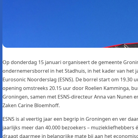
Op donderdag 15 januari organiseert de gemeente Groni
ondernemersborrel in het Stadhuis, in het kader van het j
Eurosonic Noorderslag (
ESNS
). De borrel start om 19.30 uu
opening omstreeks 20.15 uur door Roelien Kamminga, b
Groningen, samen met ESNS-directeur Anna van Nunen 
Zaken Carine Bloemhoff.
ESNS is al veertig jaar een begrip in Groningen en ver daar
jaarlijks meer dan 40.000 bezoekers – muziekliefhebbers é
draagt daarmee in belangrijke mate bij aan het economisch