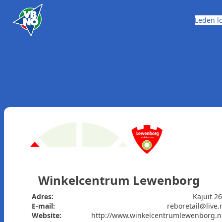
Skip to content
Leden l
Winkelcentrum Lewenborg
Adres:
Kajuit 2
E-mail:
reboretail@live.
Website:
http://www.winkelcentrumlewenborg.n