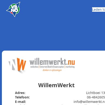
Skip to content
Leden l
WillemWerkt
Adres:
Lichtboei 1
Telefoon:
06-484260
E-mail:
info@willemwerkt.