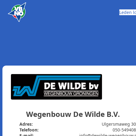
Skip to content
Leden l
Wegenbouw De Wilde B.V.
Adres:
Ulgersmaweg 30
Telefoon:
050-54940
E-mail:
info@dewilde-wegenbouw.