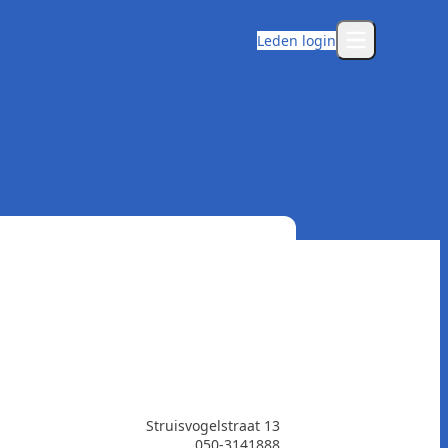
Leden login
Open main m
Struisvogelstraat 13
050-3141888