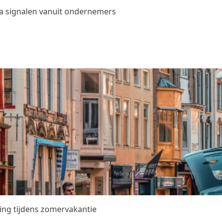
na signalen vanuit ondernemers
ing tijdens zomervakantie