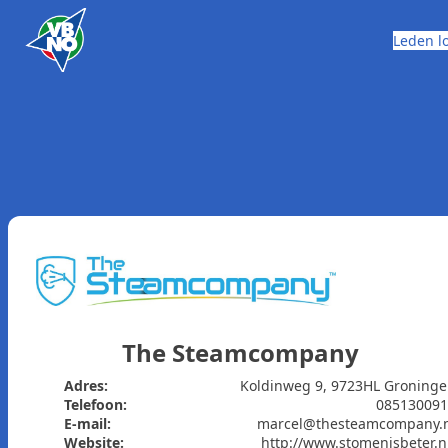
Skip to content
Leden l
The Steamcompany
Adres:
Koldinweg 9, 9723HL Groning
Telefoon:
085130091
E-mail:
marcel@thesteamcompany.
Website:
http://www.stomenisbeter.n