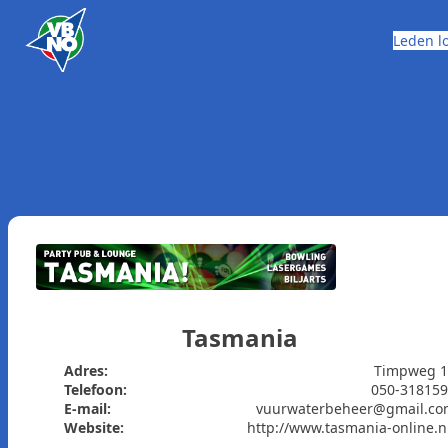
Skip to content
Leden l
Tasmania
Adres:
Timpweg 1
Telefoon:
050-31815
E-mail:
vuurwaterbeheer@gmail.co
Website:
http://www.tasmania-online.n