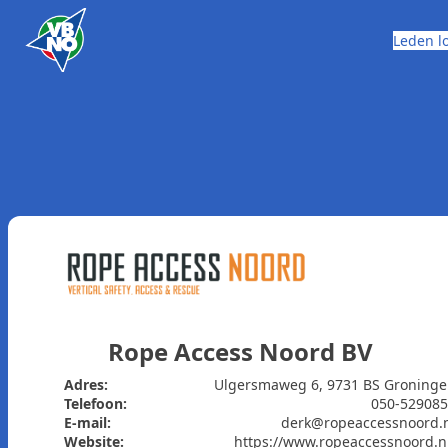
Skip to content
Leden l
Rope Access Noord BV
Adres:
Ulgersmaweg 6, 9731 BS Groning
Telefoon:
050-52908
E-mail:
derk@ropeaccessnoord.
Website:
https://www.ropeaccessnoord.n