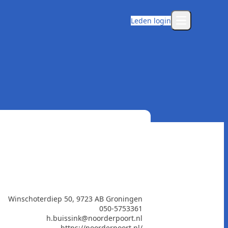
Leden login
Open main m
Winschoterdiep 50, 9723 AB Groningen
050-5753361
h.buissink@noorderpoort.nl
https://noorderpoort.nl/