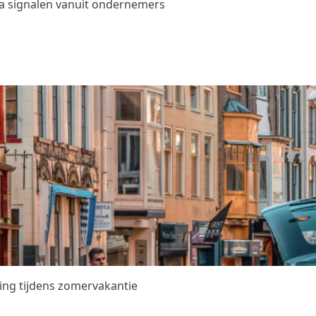
na signalen vanuit ondernemers
ing tijdens zomervakantie