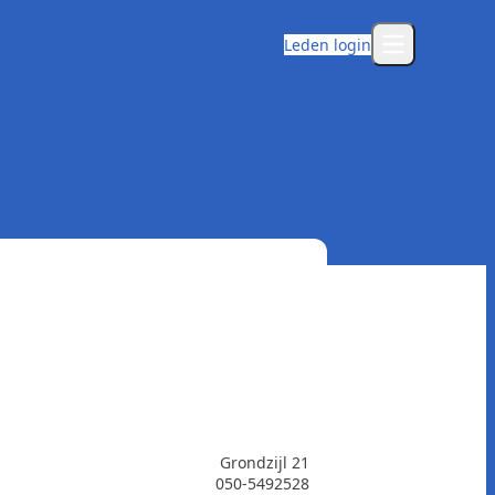
Leden login
Open main m
Grondzijl 21
050-5492528