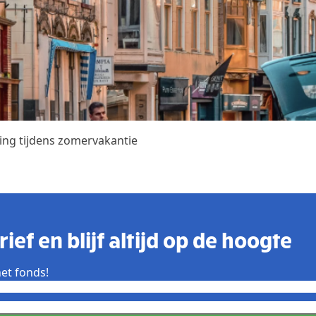
ing tijdens zomervakantie
ief en blijf altijd op de hoogte
et fonds!