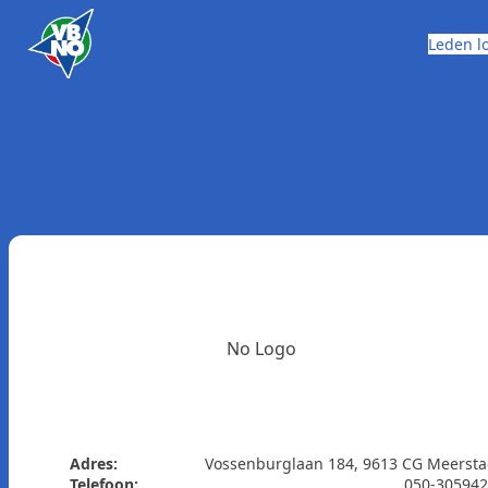
Skip to content
Leden l
No Logo
Adres:
Vossenburglaan 184, 9613 CG Meerst
Telefoon:
050-30594