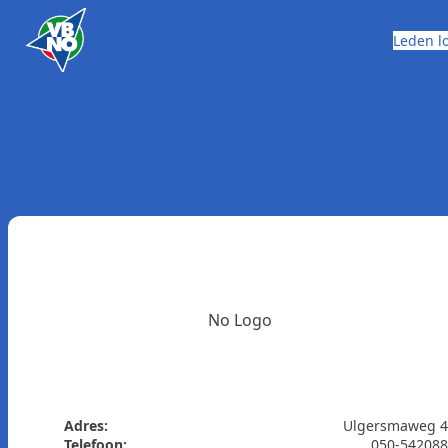
Skip to content
Leden l
No Logo
Adres:
Ulgersmaweg 4
Telefoon:
050-54208