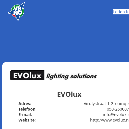
Skip to content
Leden l
EVOlux
Adres:
Virulystraat 1 Groning
Telefoon:
050-26000
E-mail:
info@evolux.
Website:
http://www.evolux.n