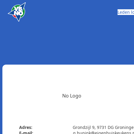
Skip to content
Leden l
No Logo
Adres:
Grondzijl 9, 9731 DG Groning
E-mail:
g.hunink@eigenhuiskeukens.