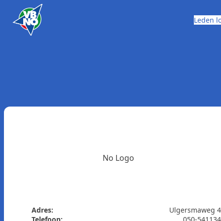
Skip to content
Leden l
No Logo
Adres:
Ulgersmaweg 4
Telefoon:
050-54113