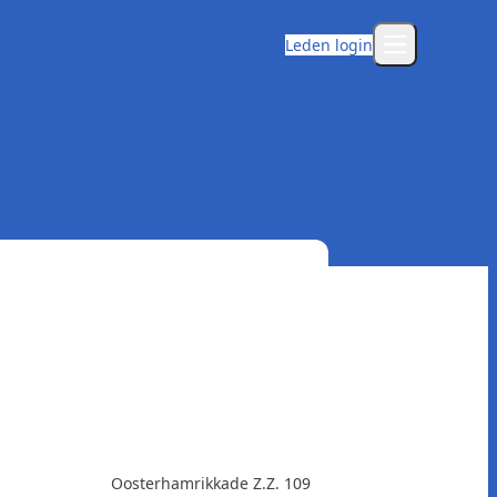
Leden login
Open main m
Oosterhamrikkade Z.Z. 109