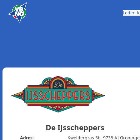
Skip to content
Leden l
De IJsscheppers
Adres:
Kweldergras 5b, 9738 AJ Groning