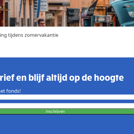
ing tijdens zomervakantie
ief en blijf altijd op de hoogte
et fonds!
Inschrijven